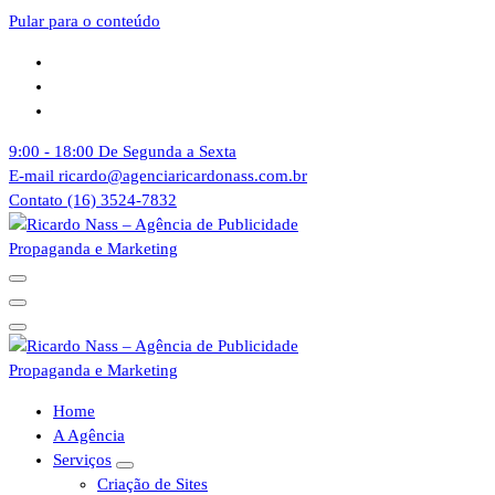
Pular para o conteúdo
9:00 - 18:00
De Segunda a Sexta
E-mail
ricardo@agenciaricardonass.com.br
Contato
(16) 3524-7832
Agência de Publicidade Ricardo Nass. Empresa especializadas em
comunicação offline e online, Nossa agência atende empresas da
cidade de Sertãozinho, Ribeirão Preto e todo o Brasil
Agência de Publicidade Ricardo Nass. Empresa especializadas em
Home
comunicação offline e online, Nossa agência atende empresas da
A Agência
cidade de Sertãozinho, Ribeirão Preto e todo o Brasil
Serviços
Criação de Sites