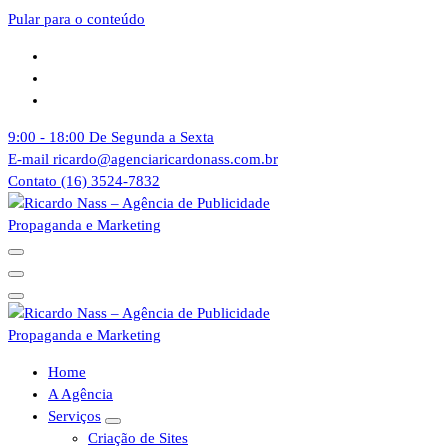
Pular para o conteúdo
9:00 - 18:00
De Segunda a Sexta
E-mail
ricardo@agenciaricardonass.com.br
Contato
(16) 3524-7832
Agência de Publicidade Ricardo Nass. Empresa especializadas em
comunicação offline e online, Nossa agência atende empresas da
cidade de Sertãozinho, Ribeirão Preto e todo o Brasil
Agência de Publicidade Ricardo Nass. Empresa especializadas em
Home
comunicação offline e online, Nossa agência atende empresas da
A Agência
cidade de Sertãozinho, Ribeirão Preto e todo o Brasil
Serviços
Criação de Sites