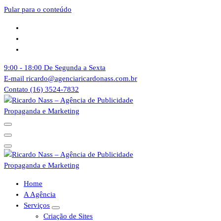
Pular para o conteúdo
9:00 - 18:00
De Segunda a Sexta
E-mail
ricardo@agenciaricardonass.com.br
Contato
(16) 3524-7832
Agência de Publicidade Ricardo Nass. Empresa especializadas em
comunicação offline e online, Nossa agência atende empresas da
cidade de Sertãozinho, Ribeirão Preto e todo o Brasil
Agência de Publicidade Ricardo Nass. Empresa especializadas em
Home
comunicação offline e online, Nossa agência atende empresas da
A Agência
cidade de Sertãozinho, Ribeirão Preto e todo o Brasil
Serviços
Criação de Sites