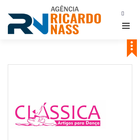
Agência de Publicidade Ricardo Nass. Empresa especializadas em
comunicação offline e online, Nossa agência atende empresas da
cidade de Sertãozinho, Ribeirão Preto e todo o Brasil