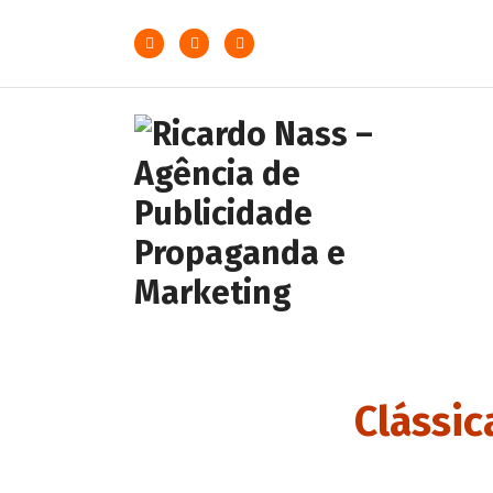
Agência de Publicidade
Ricardo Nass. Empresa
especializadas em
comunicação offline e online,
Clássic
Nossa agência atende
empresas da cidade de
Sertãozinho, Ribeirão Preto e
todo o Brasil