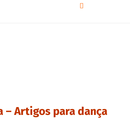
9:00 - 18:00
De Segunda a Sexta
Home
A Agência
Serviços
Projetos/Portfólio
Projetos/Portflólio
a – Artigos para dança