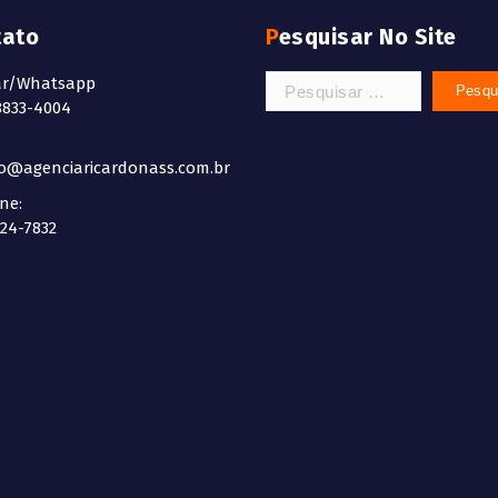
tato
Pesquisar No Site
Pesquisar
ar/Whatsapp
por:
8833-4004
do@agenciaricardonass.com.br
ne:
524-7832