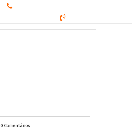
E-mail
ricardo@agenciaricardonass.com.br
Contato
(16) 3524-7832
Trabalhe Conosco
Atendimento
0 Comentários