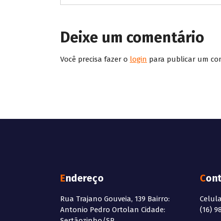
Deixe um comentário
Você precisa fazer o
login
para publicar um co
Endereço
Con
Rua Trajano Gouveia, 139 Bairro:
Celul
Antonio Pedro Ortolan Cidade:
(16) 9
Sertãozinho/SP