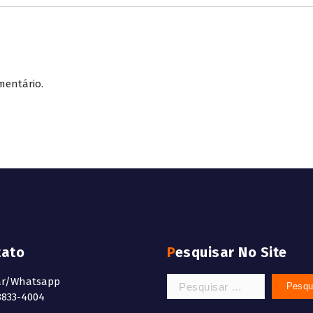
mentário.
tato
Pesquisar No Site
Pesquisar
ar/Whatsapp
por:
8833-4004