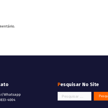
mentário.
tato
Pesquisar No Site
Pesquisar
ar/Whatsapp
por:
8833-4004