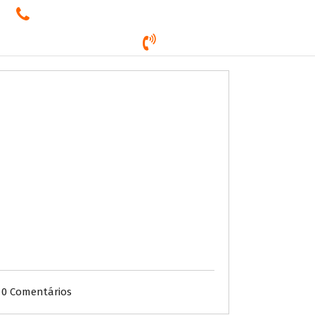
E-mail
ricardo@agenciaricardonass.com.br
Contato
(16) 3524-7832
Trabalhe Conosco
Atendimento
0 Comentários