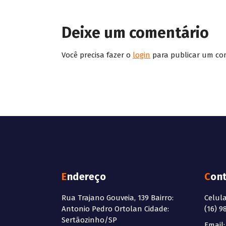
Deixe um comentário
Você precisa fazer o
login
para publicar um co
Endereço
Con
Rua Trajano Gouveia, 139 Bairro:
Celul
Antonio Pedro Ortolan Cidade:
(16) 9
Sertãozinho/SP
Email: