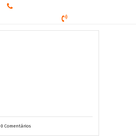
E-mail
ricardo@agenciaricardonass.com.br
Contato
(16) 3524-7832
Trabalhe Conosco
Atendimento
0 Comentários