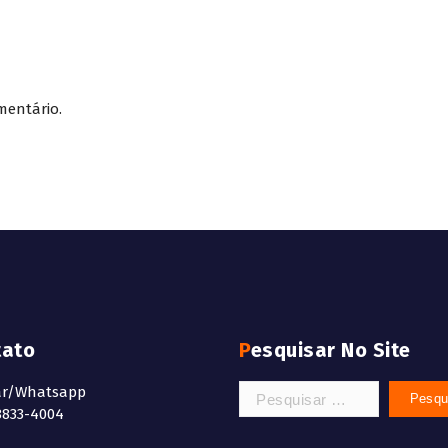
mentário.
tato
Pesquisar No Site
Pesquisar
ar/Whatsapp
por:
8833-4004