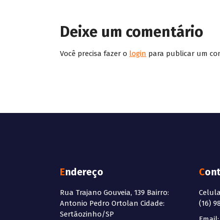
Deixe um comentário
Você precisa fazer o
login
para publicar um co
Endereço
Con
Rua Trajano Gouveia, 139 Bairro:
Celul
Antonio Pedro Ortolan Cidade:
(16) 9
Sertãozinho/SP
Email: