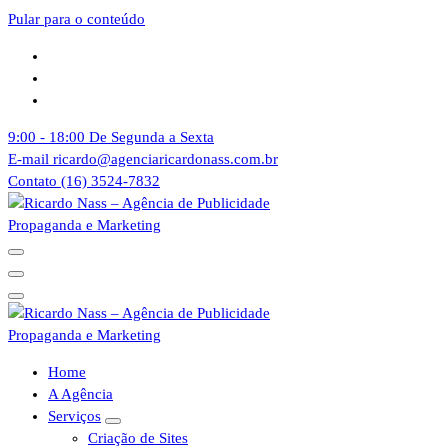
Pular para o conteúdo
9:00 - 18:00
De Segunda a Sexta
E-mail
ricardo@agenciaricardonass.com.br
Contato
(16) 3524-7832
Agência de Publicidade Ricardo Nass. Empresa especializadas em
comunicação offline e online, Nossa agência atende empresas da
cidade de Sertãozinho, Ribeirão Preto e todo o Brasil
Agência de Publicidade Ricardo Nass. Empresa especializadas em
Home
comunicação offline e online, Nossa agência atende empresas da
A Agência
cidade de Sertãozinho, Ribeirão Preto e todo o Brasil
Serviços
Criação de Sites