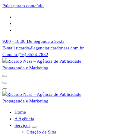
Pular para o conteúdo
9:00 - 18:00
De Segunda a Sexta
E-mail
ricardo@agenciaricardonass.com.br
Contato
(16) 3524-7832
Agência de Publicidade Ricardo Nass. Empresa especializadas em
comunicação offline e online, Nossa agência atende empresas da
cidade de Sertãozinho, Ribeirão Preto e todo o Brasil
Agência de Publicidade Ricardo Nass. Empresa especializadas em
Home
comunicação offline e online, Nossa agência atende empresas da
A Agência
cidade de Sertãozinho, Ribeirão Preto e todo o Brasil
Serviços
Criação de Sites