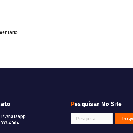
mentário.
tato
Pesquisar No Site
Pesquisar
ar/Whatsapp
por:
8833-4004