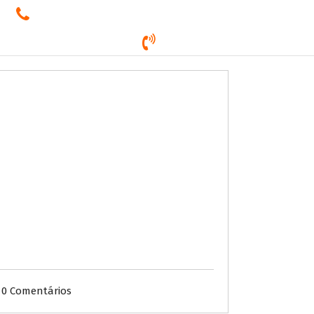
E-mail
ricardo@agenciaricardonass.com.br
Contato
(16) 3524-7832
Trabalhe Conosco
Atendimento
0 Comentários