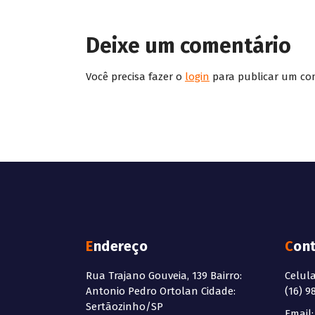
Deixe um comentário
Você precisa fazer o
login
para publicar um co
Endereço
Con
Rua Trajano Gouveia, 139 Bairro:
Celul
Antonio Pedro Ortolan Cidade:
(16) 9
Sertãozinho/SP
Email: