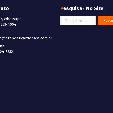
tato
Pesquisar No Site
Pesquisar
ar/Whatsapp
por:
8833-4004
do@agenciaricardonass.com.br
ne:
524-7832