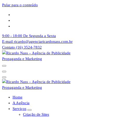
Pular para o conteúdo
9:00 - 18:00
De Segunda a Sexta
E-mail
ricardo@agenciaricardonass.com.br
Contato
(16) 3524-7832
Agência de Publicidade Ricardo Nass. Empresa especializadas em
comunicação offline e online, Nossa agência atende empresas da
cidade de Sertãozinho, Ribeirão Preto e todo o Brasil
Agência de Publicidade Ricardo Nass. Empresa especializadas em
Home
comunicação offline e online, Nossa agência atende empresas da
A Agência
cidade de Sertãozinho, Ribeirão Preto e todo o Brasil
Serviços
Criação de Sites