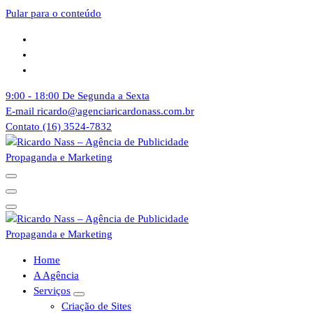
Pular para o conteúdo
9:00 - 18:00
De Segunda a Sexta
E-mail
ricardo@agenciaricardonass.com.br
Contato
(16) 3524-7832
Agência de Publicidade Ricardo Nass. Empresa especializadas em
comunicação offline e online, Nossa agência atende empresas da
cidade de Sertãozinho, Ribeirão Preto e todo o Brasil
Agência de Publicidade Ricardo Nass. Empresa especializadas em
Home
comunicação offline e online, Nossa agência atende empresas da
A Agência
cidade de Sertãozinho, Ribeirão Preto e todo o Brasil
Serviços
Criação de Sites