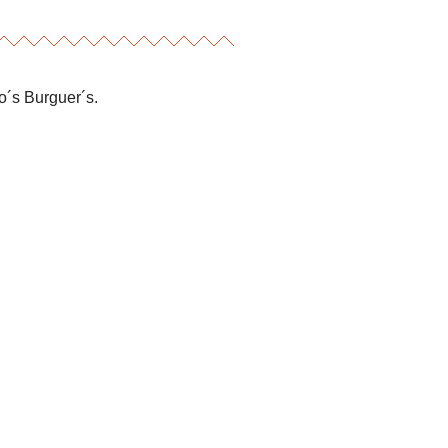
o´s Burguer´s.