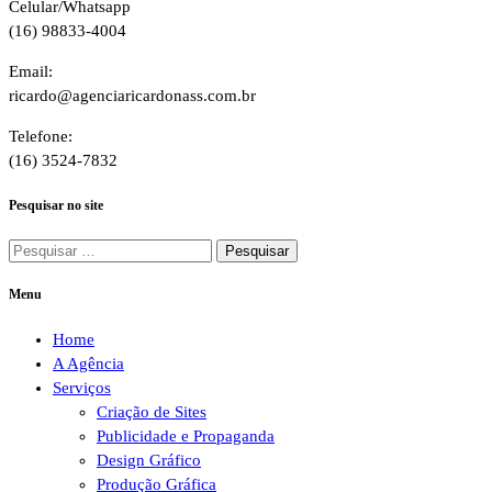
Celular/Whatsapp
(16) 98833-4004
Email:
ricardo@agenciaricardonass.com.br
Telefone:
(16) 3524-7832
Pesquisar no site
Pesquisar
por:
Menu
Home
A Agência
Serviços
Criação de Sites
Publicidade e Propaganda
Design Gráfico
Produção Gráfica