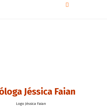
9:00 - 18:00
De Segunda a Sexta
Home
A Agência
Serviços
Projetos/Portfólio
Projetos/Portflólio
óloga Jéssica Faian