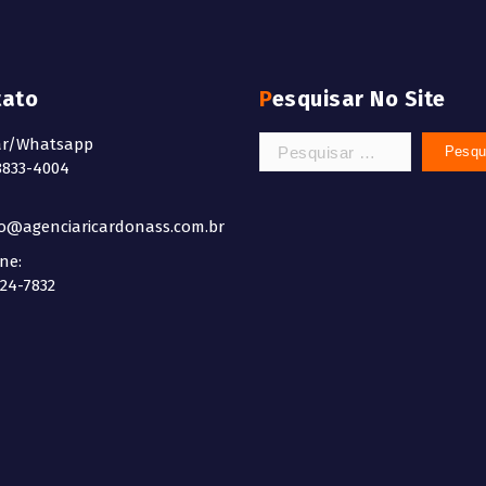
tato
Pesquisar No Site
ar/Whatsapp
8833-4004
do@agenciaricardonass.com.br
ne:
524-7832