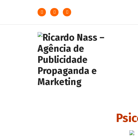
Agência de Publicidade
Ricardo Nass. Empresa
especializadas em
comunicação offline e online,
Psic
Nossa agência atende
empresas da cidade de
Sertãozinho, Ribeirão Preto e
todo o Brasil