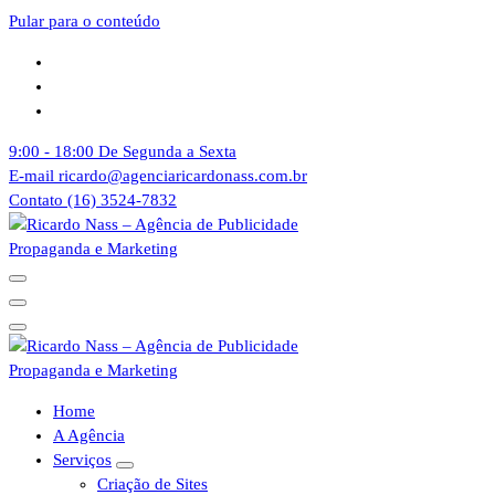
Pular para o conteúdo
9:00 - 18:00
De Segunda a Sexta
E-mail
ricardo@agenciaricardonass.com.br
Contato
(16) 3524-7832
Agência de Publicidade Ricardo Nass. Empresa especializadas em
comunicação offline e online, Nossa agência atende empresas da
cidade de Sertãozinho, Ribeirão Preto e todo o Brasil
Agência de Publicidade Ricardo Nass. Empresa especializadas em
Home
comunicação offline e online, Nossa agência atende empresas da
A Agência
cidade de Sertãozinho, Ribeirão Preto e todo o Brasil
Serviços
Criação de Sites